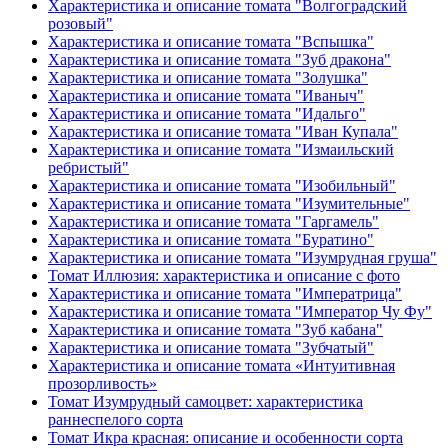
Характеристика и описание томата "Волгоградский
розовый"
Характеристика и описание томата "Вспышка"
Характеристика и описание томата "Зуб дракона"
Характеристика и описание томата "Золушка"
Характеристика и описание томата "Иваныч"
Характеристика и описание томата "Идальго"
Характеристика и описание томата "Иван Купала"
Характеристика и описание томата "Измаильский
ребристый"
Характеристика и описание томата "Изобильный"
Характеристика и описание томата "Изумительные"
Характеристика и описание томата "Гаргамель"
Характеристика и описание томата "Буратино"
Характеристика и описание томата "Изумрудная груша"
Томат Иллюзия: характеристика и описание с фото
Характеристика и описание томата "Императрица"
Характеристика и описание томата "Император Чу Фу"
Характеристика и описание томата "Зуб кабана"
Характеристика и описание томата "Зубчатый"
Характеристика и описание томата «Интуитивная
прозорливость»
Томат Изумрудный самоцвет: характеристика
раннеспелого сорта
Томат Икра красная: описание и особенности сорта