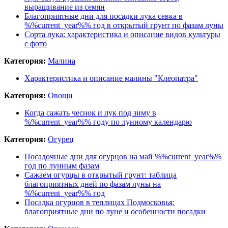
выращивание из семян
Благоприятные дни для посадки лука севка в
%%current_year%% год в открытый грунт по фазам луны
Сорта лука: характеристика и описание видов культуры
с фото
Категория:
Малина
Характеристика и описание малины "Клеопатра"
Категория:
Овощи
Когда сажать чеснок и лук под зиму в
%%current_year%% году по лунному календарю
Категория:
Огурец
Посадочные дни для огурцов на май %%current_year%%
год по лунным фазам
Сажаем огурцы в открытый грунт: таблица
благоприятных дней по фазам луны на
%%current_year%% год
Посадка огурцов в теплицах Подмосковья:
благоприятные дни по луне и особенности посадки