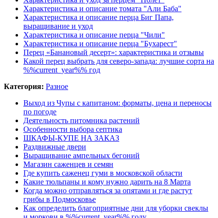
Характеристика и описание томата "Али Баба"
Характеристика и описание перца Биг Папа,
выращивание и уход
Характеристика и описание перца "Чили"
Характеристика и описание перца "Бухарест"
Перец «Банановый десерт»: характеристика и отзывы
Какой перец выбрать для северо-запада: лучшие сорта на
%%current_year%% год
Категория:
Разное
Выход из Чупы с капитаном: форматы, цена и переносы
по погоде
Деятельность питомника растений
Особенности выбора септика
ШКАФЫ-КУПЕ НА ЗАКАЗ
Раздвижные двери
Выращивание ампельных бегоний
Магазин саженцев и семян
Где купить саженец гуми в московской области
Какие тюльпаны и кому нужно дарить на 8 Марта
Когда можно отправляться за опятами и где растут
грибы в Подмосковье
Как определить благоприятные дни для уборки свеклы
и моркови в %%current_year%% году