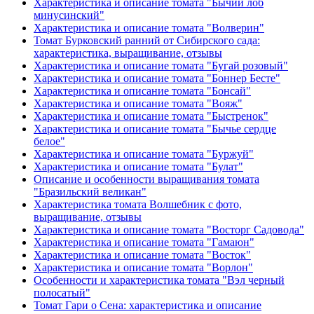
Характеристика и описание томата "Бычий лоб
минусинский"
Характеристика и описание томата "Волверин"
Томат Бурковский ранний от Сибирского сада:
характеристика, выращивание, отзывы
Характеристика и описание томата "Бугай розовый"
Характеристика и описание томата "Боннер Бесте"
Характеристика и описание томата "Бонсай"
Характеристика и описание томата "Вояж"
Характеристика и описание томата "Быстренок"
Характеристика и описание томата "Бычье сердце
белое"
Характеристика и описание томата "Буржуй"
Характеристика и описание томата "Булат"
Описание и особенности выращивания томата
"Бразильский великан"
Характеристика томата Волшебник с фото,
выращивание, отзывы
Характеристика и описание томата "Восторг Садовода"
Характеристика и описание томата "Гамаюн"
Характеристика и описание томата "Восток"
Характеристика и описание томата "Ворлон"
Особенности и характеристика томата "Вэл черный
полосатый"
Томат Гари о Сена: характеристика и описание