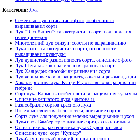
Категория:
Лук
Семейный лук: описание с фото, особенности
выращивания сорта
Лук "Эксибишен": характеристика сорта голландских
селекционеров
Многолетний лук слизун: советы по выращиванию
Лук-шалот: характеристика сорта, особенности
выращивания культуры
Лук душистый: разновидность сорта, описание с фото
Лук Шетана - как правильно выращивать сорт
Лук Халцедон: способы выращивания сорта
Лук чернушка: как выращивать, советы и рекомендации
Характеристика лука Кэнди F1, отзывы о выращивании
гибрида
Сорт лука Кармен - особенности выращивания культуры
Описание репчатого лука Дайтона f1
Разнообразие сортов красного лука
Полезные свойства белого лука, описание сортов
Сорта лука для получения зелени: выращивание и уход
Лук-севок Бамбергер: описание сорта, фото и отзывы
Описание и характеристика лука Стурон, отзывы
Описание лука, сорт "Купидо"
Лук-батун русский зимний: описание сорта,