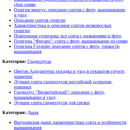
сбор семян
Георгин мингус: описание сортов с фото, выращивание
и уход
Описание сортов георгин
Характеристика и описание сортов низкорослых
георгин
Помпонные георгины: все сорта с названиями и фото
Георгина "Фигаро": сорта с фото, выращивание из семян
Георгина Гэллери: описание сортов с фото, тонкости
выращивания
Категория:
Гладиолусы
Цветок Ацидантера: посадка и уход в открытом грунте,
хранение
Лучшие сорта гладиолусов российской селекции,
новинки
Гладиолус "Византийский": описание с фото,
выращивание и уход
Лучшие сорта гладиолусов для срезки
Категория:
Дыня
Вьетнамская дыня: характеристики сорта и особенности
выращивания