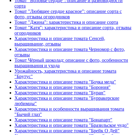
Томат "Воловье сердце": описание и разновидности
сорта
Томат "Любящее сердце красное": описание сорта с
фото, отзывы огородников
Томат "Джина": характеристика и описание сорта
Томат "Катя": характеристика и описание сорта, отзывы
огородников
Характеристика и описание томата Сенсей,
выращивание, отзывы
Характеристика и описание томата Черномор с фото,
отзывы
Томат Чёрный шоколад: описание с фото, особенности
выращивания и ухода
Урожайность, характеристика и описание томата
"Брутус"
Характеристика и описание томата "Бочка меда"
Характеристика и описание томата "Борония"
Характеристика и описание томата "Буран"
Характеристика и описание томата "Бурракерские
любимцы"
Характеристика и особенности выращивания томата
"Бычий глаз"
Характеристика и описание томата "Бонапарт"
Характеристика и описание томата "Бразильское чудо"
Характеристика и описание томата "Брейк О Дей"