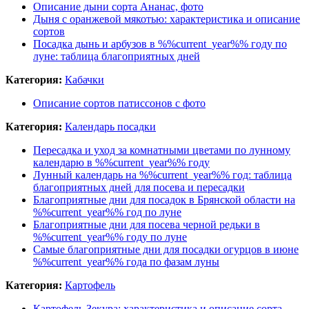
Описание дыни сорта Ананас, фото
Дыня с оранжевой мякотью: характеристика и описание
сортов
Посадка дынь и арбузов в %%current_year%% году по
луне: таблица благоприятных дней
Категория:
Кабачки
Описание сортов патиссонов с фото
Категория:
Календарь посадки
Пересадка и уход за комнатными цветами по лунному
календарю в %%current_year%% году
Лунный календарь на %%current_year%% год: таблица
благоприятных дней для посева и пересадки
Благоприятные дни для посадок в Брянской области на
%%current_year%% год по луне
Благоприятные дни для посева черной редьки в
%%current_year%% году по луне
Самые благоприятные дни для посадки огурцов в июне
%%current_year%% года по фазам луны
Категория:
Картофель
Картофель Зекура: характеристика и описание сорта