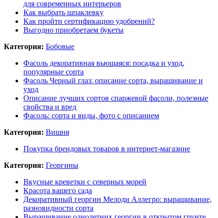
для современных интерьеров
Как выбрать шпаклевку
Как пройти сертификацию удобрений?
Выгодно приобретаем букеты
Категория:
Бобовые
Фасоль декоративная вьющаяся: посадка и уход,
популярные сорта
Фасоль Черный глаз: описание сорта, выращивание и
уход
Описание лучших сортов спаржевой фасоли, полезные
свойства и вред
Фасоль: сорта и виды, фото с описанием
Категория:
Вишня
Покупка брендовых товаров в интернет-магазине
Категория:
Георгины
Вкусные креветки с северных морей
Красота вашего сада
Декоративный георгин Мелоди Аллегро: выращивание,
разновидности сорта
Выращивание однолетних георгин в открытом грунте,