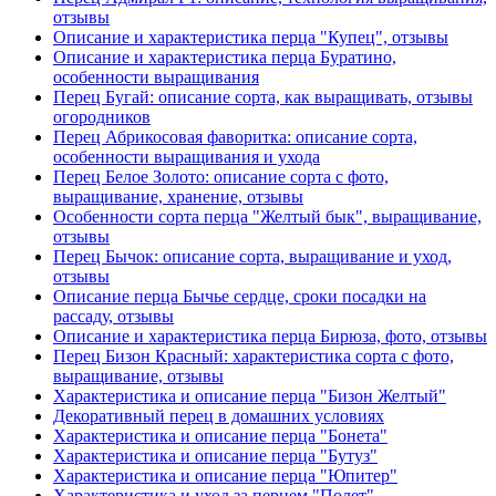
отзывы
Описание и характеристика перца "Купец", отзывы
Описание и характеристика перца Буратино,
особенности выращивания
Перец Бугай: описание сорта, как выращивать, отзывы
огородников
Перец Абрикосовая фаворитка: описание сорта,
особенности выращивания и ухода
Перец Белое Золото: описание сорта с фото,
выращивание, хранение, отзывы
Особенности сорта перца "Желтый бык", выращивание,
отзывы
Перец Бычок: описание сорта, выращивание и уход,
отзывы
Описание перца Бычье сердце, сроки посадки на
рассаду, отзывы
Описание и характеристика перца Бирюза, фото, отзывы
Перец Бизон Красный: характеристика сорта с фото,
выращивание, отзывы
Характеристика и описание перца "Бизон Желтый"
Декоративный перец в домашних условиях
Характеристика и описание перца "Бонета"
Характеристика и описание перца "Бутуз"
Характеристика и описание перца "Юпитер"
Характеристика и уход за перцем "Полет"