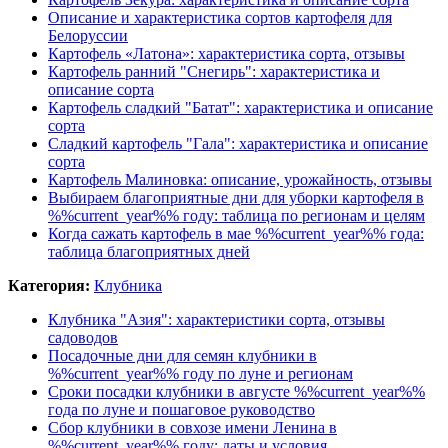
Описание и характеристика сортов картофеля для
Белоруссии
Картофель «Латона»: характеристика сорта, отзывы
Картофель ранний "Снегирь": характеристика и
описание сорта
Картофель сладкий "Батат": характеристика и описание
сорта
Сладкий картофель "Гала": характеристика и описание
сорта
Картофель Малиновка: описание, урожайность, отзывы
Выбираем благоприятные дни для уборки картофеля в
%%current_year%% году: таблица по регионам и целям
Когда сажать картофель в мае %%current_year%% года:
таблица благоприятных дней
Категория:
Клубника
Клубника "Азия": характеристики сорта, отзывы
садоводов
Посадочные дни для семян клубники в
%%current_year%% году по луне и регионам
Сроки посадки клубники в августе %%current_year%%
года по луне и пошаговое руководство
Сбор клубники в совхозе имени Ленина в
%%current_year%% году: даты и условия