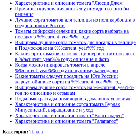
Характеристика и описание томата "Люсид Джем"
Причины скручивания листьев у помидор и способы
решения
Лучшие сорта томатов для теплицы из поликарбоната в
средней полосе России
Томаты сибирской селекции: какие сорта выбрать на
посадку в %%current_year%% году
Выбираем лучшие сорта томатов для посадки в теплице
в Подмосковье на %%current_year%% год
Какие сорта томатов от коллекционеров стоит посадить
в %%current_year%% году: описание и фото
Когда можно пикировать томаты в апреле
%%current_year%% году по лунному календарю
Какие томаты следует посадить на Юге России:
жароустойчивые сорта на %%current_year%% год
Выбираем лучшие сорта томатов на %%current_year%%
год по описанию и отзывам
Подкормка рассады помидоров в домашних условиях
Характеристика и описание сорта томата Бурлак
Минусинский, выращивание и уход
Характеристика и описание томата "Волгоградец"
Характеристика и описание томата "Галапагос"
Категория:
Тыква