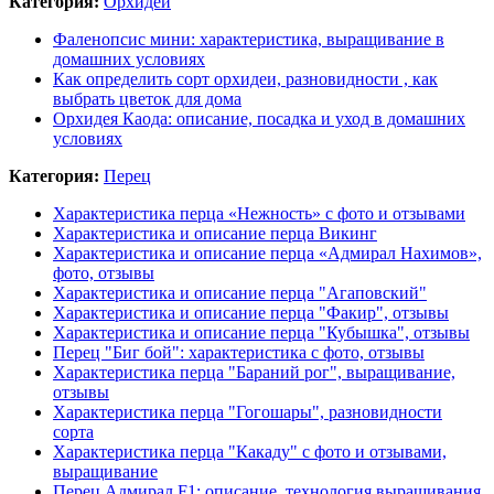
Категория:
Орхидеи
Фаленопсис мини: характеристика, выращивание в
домашних условиях
Как определить сорт орхидеи, разновидности , как
выбрать цветок для дома
Орхидея Каода: описание, посадка и уход в домашних
условиях
Категория:
Перец
Характеристика перца «Нежность» с фото и отзывами
Характеристика и описание перца Викинг
Характеристика и описание перца «Адмирал Нахимов»,
фото, отзывы
Характеристика и описание перца "Агаповский"
Характеристика и описание перца "Факир", отзывы
Характеристика и описание перца "Кубышка", отзывы
Перец "Биг бой": характеристика с фото, отзывы
Характеристика перца "Бараний рог", выращивание,
отзывы
Характеристика перца "Гогошары", разновидности
сорта
Характеристика перца "Какаду" с фото и отзывами,
выращивание
Перец Адмирал F1: описание, технология выращивания,