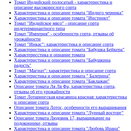
Томат Индийский полосатый - характеристика и
описание высокорослого сорта
Характеристика и описание томата "Индиго черника"
Характеристика и описание томата "Инстинкт"
Томат "Индийское мясо" - описание сорта
индетерминантного типа
Томат "Империя" - особенности сорта, отзывы об
урожайности
Томат "Инкас": характеристика и описание сорта
Характеристика и описание томата "Бабушка Бейкера"
Характерисстика и опиание томата
Характеристика и описание томата "Бабушкина
радость"
Томат "Магнат": характеристика и описание сорта
Характеристика и описание томата " Балерина"
Характеристика и описание томата "Баклажан"
Описание томата Ля Ля Фа, характеристика сорта,
отзывы об его урожайности
Томат Лотарингская красавица красная: характеристика
и описание сорта
Описание томата Лотос, особенности его выращивания
Характеристика и описание томата "Лунный восторг"
Описание томата Людовик 17, выращивание на
подоконнике, отзывы
Характеристика и описание томата "Любовь Ирана"