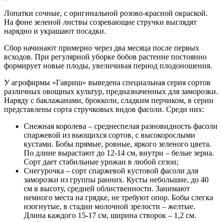
Лопатки сочные, с оригинальной розово-красной окраской.
На фоне зеленой листвы созревающие стручки выглядят
нарядно и украшают посадки.
Сбор начинают примерно через два месяца после первых
всходов. При регулярной уборке бобов растение постоянно
формирует новые плоды, увеличивая период плодоношения.
У агрофирмы «Гавриш» выведена специальная серия сортов
различных овощных культур, предназначенных для заморозки.
Наряду с баклажанами, брокколи, сладким перчиком, в серии
представлены сорта стручковых видов фасоли. Среди них:
Снежная королева – среднеспелая разновидность фасоли
спаржевой из вьющихся сортов, с высокорослыми
кустами. Бобы прямые, ровные, яркого зеленого цвета.
По длине вырастают до 12-14 см, внутри – белые зерна.
Сорт дает стабильные урожаи в любой сезон;
Снегурочка – сорт спаржевой кустовой фасоли для
заморозки из группы ранних. Кусты небольшие, до 40
см в высоту, средней облиственности. Занимают
немного места на грядке, не требуют опор. Бобы слегка
изогнутые, в стадии молочной зрелости – желтые.
Длина каждого 15-17 см, ширина створок – 1,2 см.