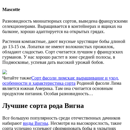
Mascotte
Разновидность миниатюрных сортов, выведена французскими
селекционерами. Выращивается в контейнерах и ящиках на
балконе, хорошо адаптируется на открытых грядах.
Растения компактные, дают вкусные хрустящие бобы длиной
до 13-15 см. Лопатки не имеют волокнистых прожилок,
обладают сладостью. Сорт считается лучшим у французских
гурманов. У нас хорошо растет в зоне средней полосы, в
Подмосковье, успевая дать высокий урожай бобов.
Читайте также
Сорт фасоли лимская: выращивание и уход,
особенности и характеристика сорта
Родиной фасоли Лима
является южная Америка. Там она считается основным
продуктом питания. Особая разновидность…
Лучшие сорта рода Вигна
Все большую популярность среди отечественных дачников
набирают
виды Вигны
. Несмотря на высокорослость, такие
сорта успешно успевают сформировать бобы в укрытиях