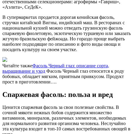
отечественными селекционерами: агрофирмы «Гавриш»,
«Аэлита», СеДеК».
В супермаркетах продается дорогая кенийская фасоль,
стручки китайской Вигны, индийский маш. В ресторанах с
национальной кухней можно отведать грузинскую фасоль
спаржевую фиолетовую, экзотическую туршевую или заказать
жгучую бразильскую фейжоада. Но гораздо проще выбрать
наиболее подходящие по описанию и фото виды овоща и
посадить культуру на своем участке.
Читайте также
Фасоль Черный глаз: описание сорта,
выращивание и уход
Фасоль Черный глаз относится к роду
бобовых, обладает мягким, приятным привкусом. Продукт
прост в приготовлении….
Спаржевая фасоль: польза и вред
Ценится спаржевая фасоль за свои полезные свойства. В
сочной мякоти нежных бобов содержится множество
витаминов, минералов, различных элементов, необходимых
для нормального развития организма человека. Неслучайно
эта культура входит в топ-10 самых востребованных овощей в