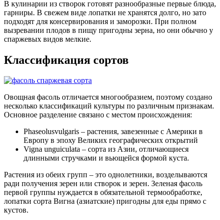
В кулинарии из створок готовят разнообразные первые блюда,
гарниры. В свежем виде лопатки не хранятся долго, но зато
подходят для консервирования и заморозки. При полном
вызревании плодов в пищу пригодны зерна, но они обычно у
спаржевых видов мелкие.
Классификация сортов
Овощная фасоль отличается многообразием, поэтому создано
несколько классификаций культуры по различным признакам.
Основное разделение связано с местом происхождения:
Phaseolusvulgaris – растения, завезенные с Америки в
Европу в эпоху Великих географических открытий
Vigna unguiculata – сорта из Азии, отличающиеся
длинными стручками и вьющейся формой куста.
Растения из обеих групп – это однолетники, возделываются
ради получения зерен или створок и зерен. Зеленая фасоль
первой группы нуждается в обязательной термообработке,
лопатки сорта Вигна (азиатские) пригодны для еды прямо с
кустов.