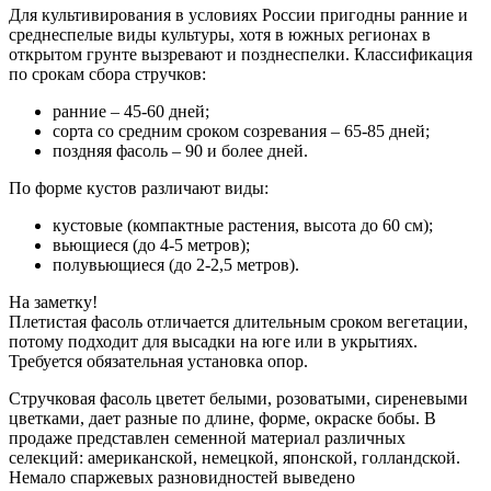
Для культивирования в условиях России пригодны ранние и
среднеспелые виды культуры, хотя в южных регионах в
открытом грунте вызревают и позднеспелки. Классификация
по срокам сбора стручков:
ранние – 45-60 дней;
сорта со средним сроком созревания – 65-85 дней;
поздняя фасоль – 90 и более дней.
По форме кустов различают виды:
кустовые (компактные растения, высота до 60 см);
вьющиеся (до 4-5 метров);
полувьющиеся (до 2-2,5 метров).
На заметку!
Плетистая фасоль отличается длительным сроком вегетации,
потому подходит для высадки на юге или в укрытиях.
Требуется обязательная установка опор.
Стручковая фасоль цветет белыми, розоватыми, сиреневыми
цветками, дает разные по длине, форме, окраске бобы. В
продаже представлен семенной материал различных
селекций: американской, немецкой, японской, голландской.
Немало спаржевых разновидностей выведено