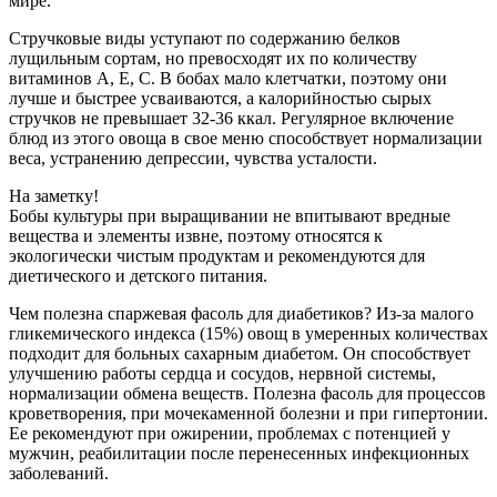
мире.
Стручковые виды уступают по содержанию белков
лущильным сортам, но превосходят их по количеству
витаминов A, E, C. В бобах мало клетчатки, поэтому они
лучше и быстрее усваиваются, а калорийностью сырых
стручков не превышает 32-36 ккал. Регулярное включение
блюд из этого овоща в свое меню способствует нормализации
веса, устранению депрессии, чувства усталости.
На заметку!
Бобы культуры при выращивании не впитывают вредные
вещества и элементы извне, поэтому относятся к
экологически чистым продуктам и рекомендуются для
диетического и детского питания.
Чем полезна спаржевая фасоль для диабетиков? Из-за малого
гликемического индекса (15%) овощ в умеренных количествах
подходит для больных сахарным диабетом. Он способствует
улучшению работы сердца и сосудов, нервной системы,
нормализации обмена веществ. Полезна фасоль для процессов
кроветворения, при мочекаменной болезни и при гипертонии.
Ее рекомендуют при ожирении, проблемах с потенцией у
мужчин, реабилитации после перенесенных инфекционных
заболеваний.