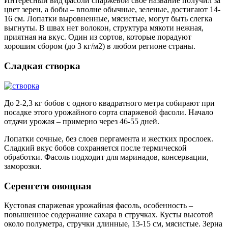
Интересный вид фасоли спаржевой свое название получил за
цвет зерен, а бобы – вполне обычные, зеленые, достигают 14-
16 см. Лопатки выровненные, мясистые, могут быть слегка
выгнуты. В швах нет волокон, структура мякоти нежная,
приятная на вкус. Один из сортов, которые порадуют
хорошим сбором (до 3 кг/м2) в любом регионе страны.
Сладкая створка
До 2-2,3 кг бобов с одного квадратного метра собирают при
посадке этого урожайного сорта спаржевой фасоли. Начало
отдачи урожая – примерно через 46-55 дней.
Лопатки сочные, без слоев пергамента и жестких прослоек.
Сладкий вкус бобов сохраняется после термической
обработки. Фасоль подходит для маринадов, консервации,
заморозки.
Серенгети овощная
Кустовая спаржевая урожайная фасоль, особенность –
повышенное содержание сахара в стручках. Кусты высотой
около полуметра, стручки длинные, 13-15 см, мясистые. Зерна