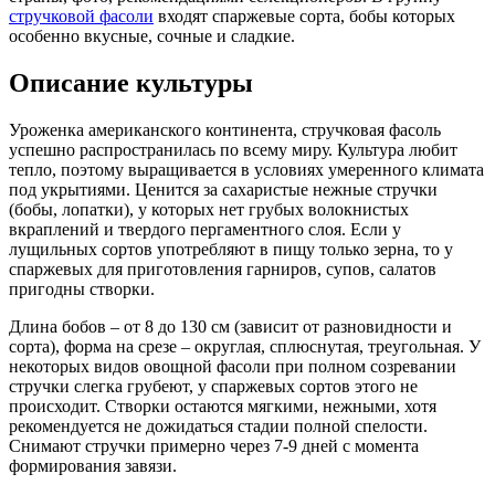
стручковой фасоли
входят спаржевые сорта, бобы которых
особенно вкусные, сочные и сладкие.
Описание культуры
Уроженка американского континента, стручковая фасоль
успешно распространилась по всему миру. Культура любит
тепло, поэтому выращивается в условиях умеренного климата
под укрытиями. Ценится за сахаристые нежные стручки
(бобы, лопатки), у которых нет грубых волокнистых
вкраплений и твердого пергаментного слоя. Если у
лущильных сортов употребляют в пищу только зерна, то у
спаржевых для приготовления гарниров, супов, салатов
пригодны створки.
Длина бобов – от 8 до 130 см (зависит от разновидности и
сорта), форма на срезе – округлая, сплюснутая, треугольная. У
некоторых видов овощной фасоли при полном созревании
стручки слегка грубеют, у спаржевых сортов этого не
происходит. Створки остаются мягкими, нежными, хотя
рекомендуется не дожидаться стадии полной спелости.
Снимают стручки примерно через 7-9 дней с момента
формирования завязи.