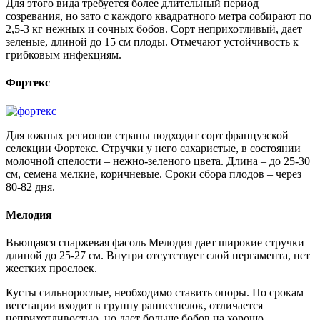
Для этого вида требуется более длительный период
созревания, но зато с каждого квадратного метра собирают по
2,5-3 кг нежных и сочных бобов. Сорт неприхотливый, дает
зеленые, длиной до 15 см плоды. Отмечают устойчивость к
грибковым инфекциям.
Фортекс
Для южных регионов страны подходит сорт французской
селекции Фортекс. Стручки у него сахаристые, в состоянии
молочной спелости – нежно-зеленого цвета. Длина – до 25-30
см, семена мелкие, коричневые. Сроки сбора плодов – через
80-82 дня.
Мелодия
Вьющаяся спаржевая фасоль Мелодия дает широкие стручки
длиной до 25-27 см. Внутри отсутствует слой пергамента, нет
жестких прослоек.
Кусты сильнорослые, необходимо ставить опоры. По срокам
вегетации входит в группу раннеспелок, отличается
неприхотливостью, но дает больше бобов на хорошо