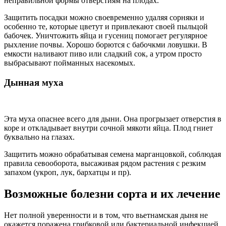
неправильной формы отверстиям на плодах.
Защитить посадки можно своевременно удаляя сорняки и
особенно те, которые цветут и привлекают своей пыльцой
бабочек. Уничтожить яйца и гусениц помогает регулярное
рыхление почвы. Хорошо борются с бабочкми ловушки. В
емкости наливают пиво или сладкий сок, а утром просто
выбрасывают пойманных насекомых.
Дынная муха
Эта муха опаснее всего для дыни. Она прогрызает отверстия в
коре и откладывает внутри сочной мякоти яйца. Плод гниет
буквально на глазах.
Защитить можно обрабатывая семена марганцовкой, соблюдая
правила севооборота, высаживая рядом растения с резким
запахом (укроп, лук, бархатцы и пр).
Возможные болезни сорта и их лечение
Нет полной уверенности и в том, что вьетнамская дыня не
окажется поражена грибковой или бактериальной инфекцией.