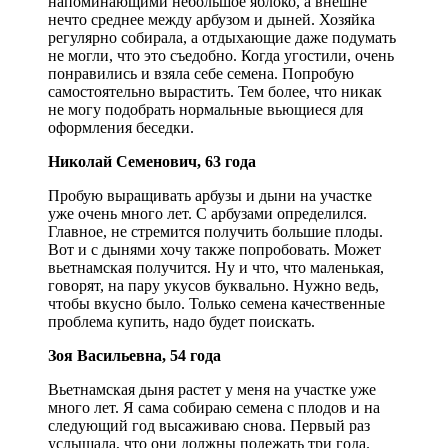
напоминающими небольшое яблоко, а внешне
нечто среднее между арбузом и дыней. Хозяйка
регулярно собирала, а отдыхающие даже подумать
не могли, что это съедобно. Когда угостили, очень
понравились и взяла себе семена. Попробую
самостоятельно вырастить. Тем более, что никак
не могу подобрать нормальные вьющиеся для
оформления беседки.
Николай Семенович, 63 года
Пробую выращивать арбузы и дыни на участке
уже очень много лет. С арбузами определился.
Главное, не стремится получить большие плоды.
Вот и с дынями хочу также попробовать. Может
вьетнамская получится. Ну и что, что маленькая,
говорят, на пару укусов буквально. Нужно ведь,
чтобы вкусно было. Только семена качественные
проблема купить, надо будет поискать.
Зоя Васильевна, 54 года
Вьетнамская дыня растет у меня на участке уже
много лет. Я сама собираю семена с плодов и на
следующий год высаживаю снова. Первый раз
услышала, что они должны полежать три года.