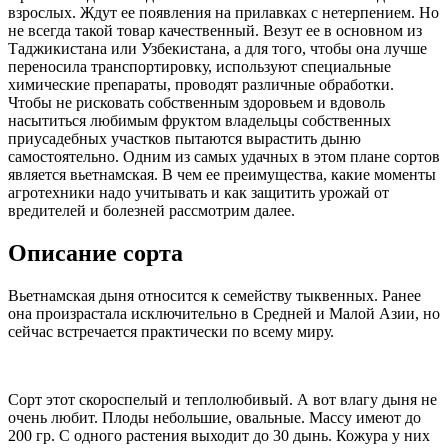
взрослых. Ждут ее появления на прилавках с нетерпением. Но
не всегда такой товар качественный.
Везут ее в основном из
Таджикистана или Узбекистана, а для того, чтобы она лучше
переносила транспортировку, используют специальные
химические препараты, проводят различные обработки.
Чтобы не рисковать собственным здоровьем и вдоволь
насытиться любимым фруктом владельцы собственных
приусадебных участков пытаются вырастить дыню
самостоятельно. Одним из самых удачных в этом плане сортов
является вьетнамская. В чем ее преимущества, какие моменты
агротехники надо учитывать и как защитить урожай от
вредителей и болезней рассмотрим далее.
Описание сорта
Вьетнамская дыня относится к семейству тыквенных. Ранее
она произрастала исключительно в Средней и Малой Азии, но
сейчас встречается практически по всему миру.
Сорт этот скороспелый и теплолюбивый. А вот влагу дыня не
очень любит. Плоды небольшие, овальные. Массу имеют до
200 гр. С одного растения выходит до 30 дынь. Кожура у них