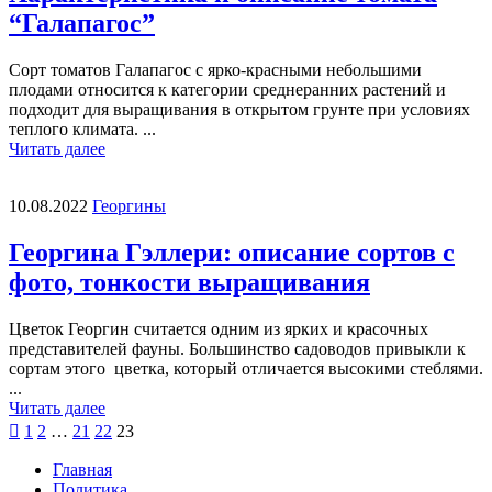
“Галапагос”
Сорт томатов Галапагос с ярко-красными небольшими
плодами относится к категории среднеранних растений и
подходит для выращивания в открытом грунте при условиях
теплого климата. ...
Читать далее
10.08.2022
Георгины
Георгина Гэллери: описание сортов с
фото, тонкости выращивания
Цветок Георгин считается одним из ярких и красочных
представителей фауны. Большинство садоводов привыкли к
сортам этого цветка, который отличается высокими стеблями.
...
Читать далее
Пагинация

1
2
…
21
22
23
записей
Главная
Политика